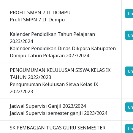
SMPN 7 IT Dompu
IT DOMPU
mengucapkan
MENGUCAPKAN
PROFIL SMPN 7 IT DOMPU
Un
Selamat Hari
SELAMAT HARI
Profil SMPN 7 IT Dompu
Guru Nasional
GURU NASIONAL
2025
2025
Kalender Pendidikan Tahun Pelajaran
Un
25-11-2025
25-11-2025
2023/2024
pukul 10:48
pukul 07:44
Kalender Pendidikan Dinas Dikpora Kabupaten
Dompu Tahun Pelajaran 2023/2024.
PENGUMUMAN KELULUSAN SISWA KELAS IX
Un
TAHUN 2022/2023
Pengumuman Kelulusan Siswa Kelas IX
2022/2023
Jadwal Supervisi Ganjil 2023/2024
Un
Jadwal Supervisi semester ganjil 2023/2024
SK PEMBAGIAN TUGAS GURU SENMESTER
Un