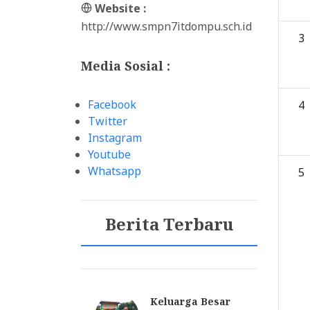
Website :
http://www.smpn7itdompu.sch.id
3
Media Sosial :
Facebook
4
Twitter
Instagram
Youtube
Whatsapp
5
Berita Terbaru
NEGERI 7
Keluarga Besar