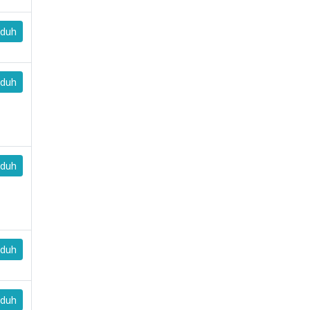
PENERIMAAN
SMPN 7 IT Do
MURID BARU
Mengucapkan
duh
SMPN 7 IT
Selamat Hari
DOMPU
Pendidikan
Nasional 2025
19-06-2025
duh
pukul 07:13
02-05-2025
pukul 08:18
duh
duh
duh