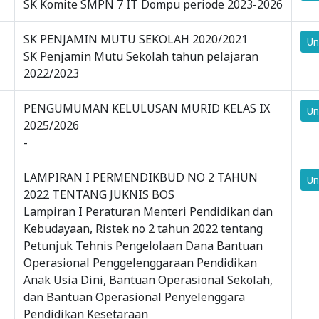
SK Komite SMPN 7 IT Dompu periode 2023-2026
SK PENJAMIN MUTU SEKOLAH 2020/2021
Un
SK Penjamin Mutu Sekolah tahun pelajaran
2022/2023
PENGUMUMAN KELULUSAN MURID KELAS IX
Un
2025/2026
-
LAMPIRAN I PERMENDIKBUD NO 2 TAHUN
Un
2022 TENTANG JUKNIS BOS
Lampiran I Peraturan Menteri Pendidikan dan
Kebudayaan, Ristek no 2 tahun 2022 tentang
Petunjuk Tehnis Pengelolaan Dana Bantuan
Operasional Penggelenggaraan Pendidikan
Anak Usia Dini, Bantuan Operasional Sekolah,
dan Bantuan Operasional Penyelenggara
Keluarga Besar
KEPALA SMPN 7
Pendidikan Kesetaraan