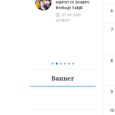
AM TERPADU
SMPN7 IT DOMPU
PU
Berbagi Takjil
6
ERIMA
07-03-2026
ID BARU
pukul 08:07
UN
AJARAN
7
2027
-06-2026
:24
8
Banner
9
10