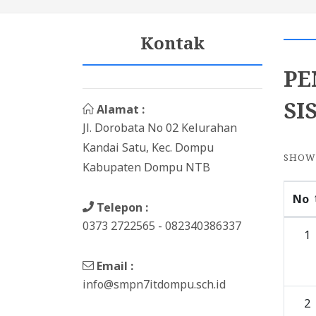
Kontak
PE
SI
Alamat :
Jl. Dorobata No 02 Kelurahan
Kandai Satu, Kec. Dompu
SHO
Kabupaten Dompu NTB
No
Telepon :
0373 2722565 - 082340386337
1
Email :
info@smpn7itdompu.sch.id
2