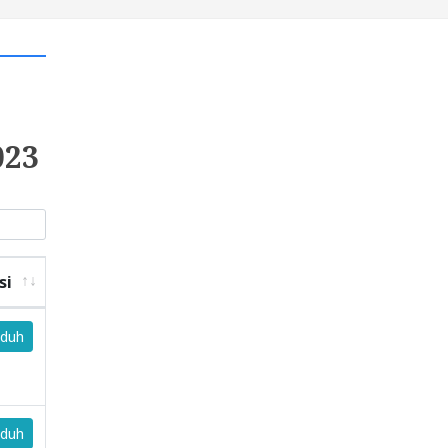
023
si
duh
duh